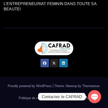
L’ENTREPRENEURIAT FEMININ DANS TOUTE SA
BEAUTE!
Proudly powered by WordPress
|
Theme: Newsup by
Themeansar
.
Contactez le CAFRAD
Politique de confidentialité
Termes & Conditions
Open ch