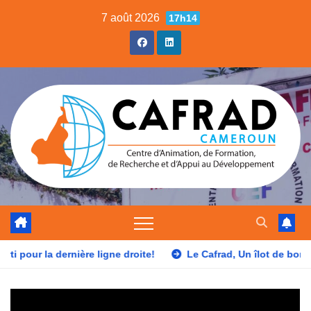
Skip
7 août 2026
17h14
to
content
ière ligne droite!
Le Cafrad, Un îlot de bonheur !
Éval