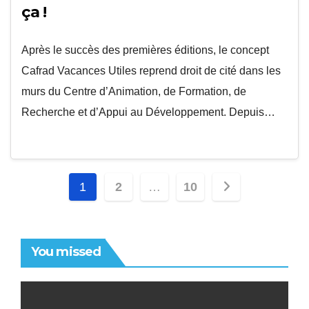
ça !
Après le succès des premières éditions, le concept
Cafrad Vacances Utiles reprend droit de cité dans les
murs du Centre d’Animation, de Formation, de
Recherche et d’Appui au Développement. Depuis…
Pagination
1
2
…
10
des
publications
You missed