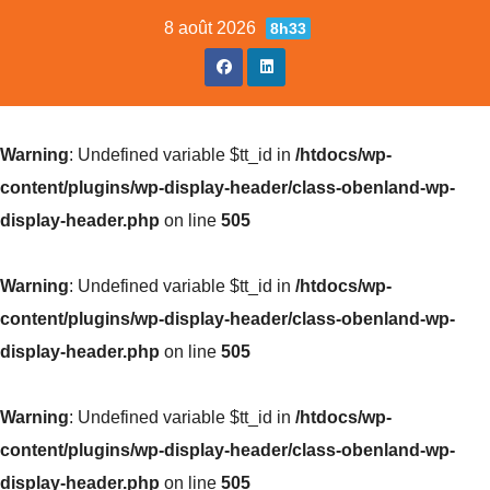
Skip
8 août 2026
8h33
to
content
Warning
: Undefined variable $tt_id in
/htdocs/wp-
content/plugins/wp-display-header/class-obenland-wp-
display-header.php
on line
505
Warning
: Undefined variable $tt_id in
/htdocs/wp-
content/plugins/wp-display-header/class-obenland-wp-
display-header.php
on line
505
Warning
: Undefined variable $tt_id in
/htdocs/wp-
content/plugins/wp-display-header/class-obenland-wp-
display-header.php
on line
505