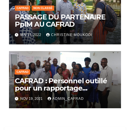
CAFRAD
NON CLASSÉ
PASSAGE DU PARTENAIRE
PplM AU CAFRAD
MAI 17, 2022
CHRISTINE MOUKODI
CAFRAD
CAFRAD : Personnel outillé
pour un rapportage
pertinent
NOV 19, 2021
ADMIN_CAFRAD