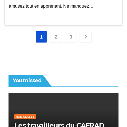
amusez tout en apprenant. Ne manquez…
Pagination
1
2
3
des
publications
You missed
NON CLASSÉ
Les travailleurs du CAFRAD