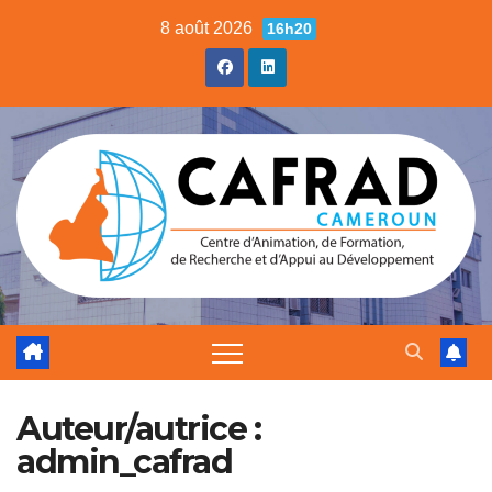
Skip
8 août 2026
16h20
to
content
Auteur/autrice :
admin_cafrad