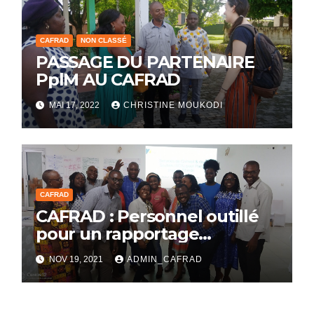
CAFRAD
NON CLASSÉ
PASSAGE DU PARTENAIRE
PplM AU CAFRAD
MAI 17, 2022
CHRISTINE MOUKODI
CAFRAD
CAFRAD : Personnel outillé
pour un rapportage
pertinent
NOV 19, 2021
ADMIN_CAFRAD