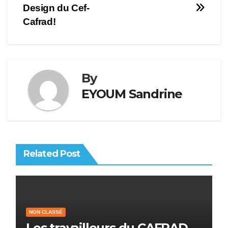
l’article
Design du Cef-
Cafrad!
By
EYOUM Sandrine
Related Post
NON CLASSÉ
Les travailleurs du CAFRAD