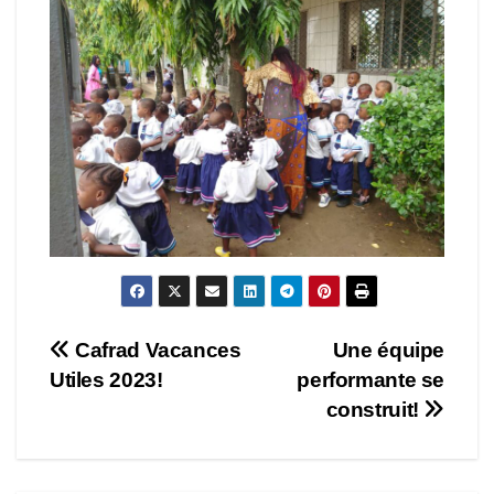
Navigation
Cafrad Vacances
Une équipe
Utiles 2023!
performante se
de
construit!
l’article