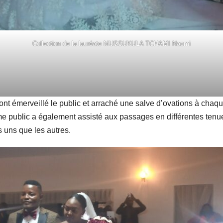
Collection de la lauréate MUSSUKULA TCHAMI Naomi
nt émerveillé le public et arraché une salve d’ovations à chaq
même public a également assisté aux passages en différentes tenu
s uns que les autres.