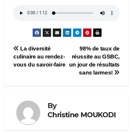
Navigation
La diversité
98% de taux de
culinaire au rendez-
réussite au GSBC,
de
vous du savoir-faire
un jour de résultats
l’article
sans larmes!
By
Christine MOUKODI